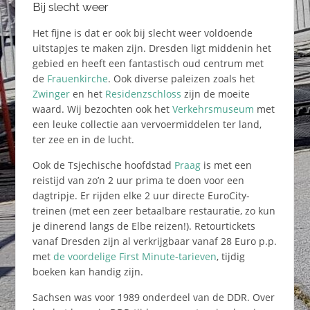
Bij slecht weer
Het fijne is dat er ook bij slecht weer voldoende
uitstapjes te maken zijn. Dresden ligt middenin het
gebied en heeft een fantastisch oud centrum met
de
Frauenkirche
. Ook diverse paleizen zoals het
Zwinger
en het
Residenzschloss
zijn de moeite
waard. Wij bezochten ook het
Verkehrsmuseum
met
een leuke collectie aan vervoermiddelen ter land,
ter zee en in de lucht.
Ook de Tsjechische hoofdstad
Praag
is met een
reistijd van zo’n 2 uur prima te doen voor een
dagtripje. Er rijden elke 2 uur directe EuroCity-
treinen (met een zeer betaalbare restauratie, zo kun
je dinerend langs de Elbe reizen!). Retourtickets
vanaf Dresden zijn al verkrijgbaar vanaf 28 Euro p.p.
met
de voordelige First Minute-tarieven
, tijdig
boeken kan handig zijn.
Sachsen was voor 1989 onderdeel van de DDR. Over