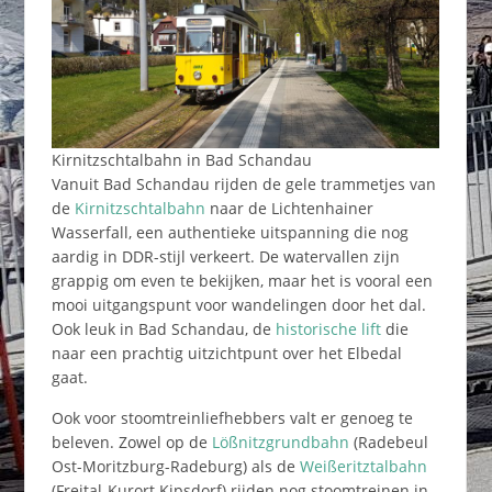
Kirnitzschtalbahn in Bad Schandau
Vanuit Bad Schandau rijden de gele trammetjes van
de
Kirnitzschtalbahn
naar de Lichtenhainer
Wasserfall, een authentieke uitspanning die nog
aardig in DDR-stijl verkeert. De watervallen zijn
grappig om even te bekijken, maar het is vooral een
mooi uitgangspunt voor wandelingen door het dal.
Ook leuk in Bad Schandau, de
historische lift
die
naar een prachtig uitzichtpunt over het Elbedal
gaat.
Ook voor stoomtreinliefhebbers valt er genoeg te
beleven. Zowel op de
Lößnitzgrundbahn
(Radebeul
Ost-Moritzburg-Radeburg) als de
Weißeritztalbahn
(Freital-Kurort Kipsdorf) rijden nog stoomtreinen in