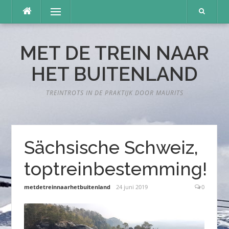
Naar
Menu
de
inhoud
springen
MET DE TREIN NAAR
HET BUITENLAND
TREINTROTS IN DE PRAKTIJK DOOR MAURITS
Sächsische Schweiz,
toptreinbestemming!
metdetreinnaarhetbuitenland
24 juni 2019
0