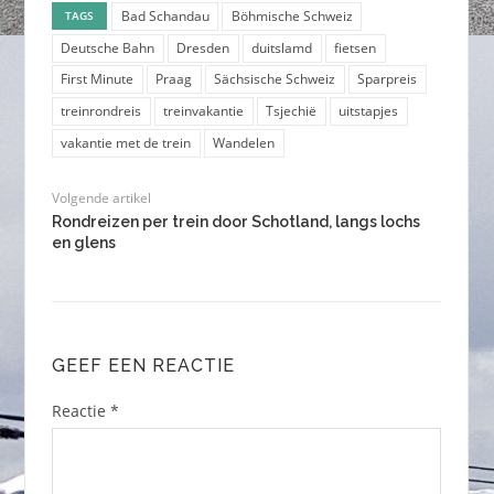
Bad Schandau
Böhmische Schweiz
TAGS
Deutsche Bahn
Dresden
duitslamd
fietsen
First Minute
Praag
Sächsische Schweiz
Sparpreis
treinrondreis
treinvakantie
Tsjechië
uitstapjes
vakantie met de trein
Wandelen
Volgende artikel
Rondreizen per trein door Schotland, langs lochs
en glens
GEEF EEN REACTIE
Reactie
*