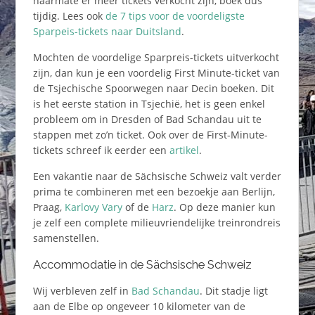
naarmate er meer tickets verkocht zijn, boek dus
tijdig. Lees ook
de 7 tips voor de voordeligste
Sparpeis-tickets naar Duitsland
.
Mochten de voordelige Sparpreis-tickets uitverkocht
zijn, dan kun je een voordelig First Minute-ticket van
de Tsjechische Spoorwegen naar Decin boeken. Dit
is het eerste station in Tsjechië, het is geen enkel
probleem om in Dresden of Bad Schandau uit te
stappen met zo’n ticket. Ook over de First-Minute-
tickets schreef ik eerder een
artikel
.
Een vakantie naar de Sächsische Schweiz valt verder
prima te combineren met een bezoekje aan Berlijn,
Praag,
Karlovy Vary
of de
Harz
. Op deze manier kun
je zelf een complete milieuvriendelijke treinrondreis
samenstellen.
Accommodatie in de Sächsische Schweiz
Wij verbleven zelf in
Bad Schandau
. Dit stadje ligt
aan de Elbe op ongeveer 10 kilometer van de