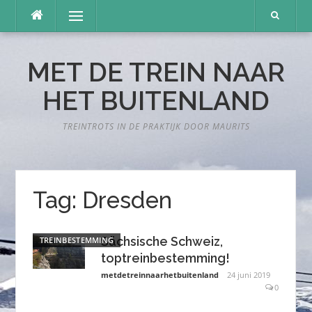
Naar
Menu
de
inhoud
springen
MET DE TREIN NAAR
HET BUITENLAND
TREINTROTS IN DE PRAKTIJK DOOR MAURITS
Tag:
Dresden
Sächsische Schweiz,
TREINBESTEMMING
toptreinbestemming!
metdetreinnaarhetbuitenland
24 juni 2019
0