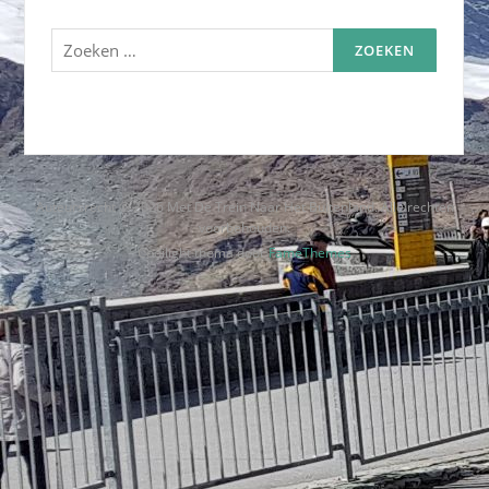
Zoeken
naar:
Auteursrecht © 2026 Met De Trein Naar Het Buitenland. Alle rechten
voorbehouden.
Codilight thema door
FameThemes