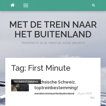
Naar
Menu
de
inhoud
springen
MET DE TREIN NAAR
HET BUITENLAND
TREINTROTS IN DE PRAKTIJK DOOR MAURITS
Tag:
First Minute
Sächsische Schweiz,
TREINBESTEMMING
toptreinbestemming!
metdetreinnaarhetbuitenland
24 juni 2019
0