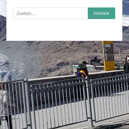
Zoeken
naar:
Auteursrecht © 2026 Met De Trein Naar Het Buitenland. Alle rechten
voorbehouden.
Codilight thema door
FameThemes