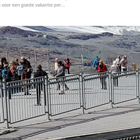
 voor een goede vakantie per...
ursrecht © 2026 Met De Trein Naar Het Buitenland. Alle rechten voorbeho
Codilight thema door
FameThemes