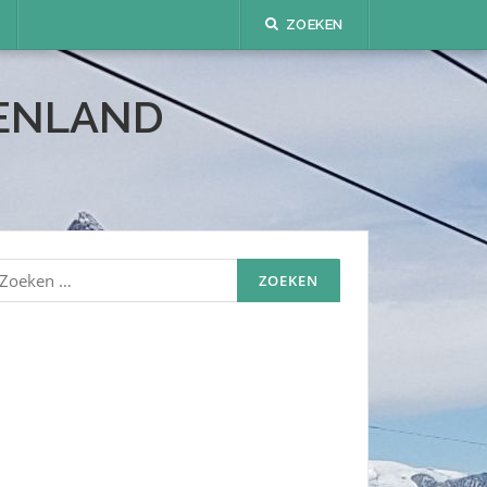
ZOEKEN
TENLAND
oeken
aar: