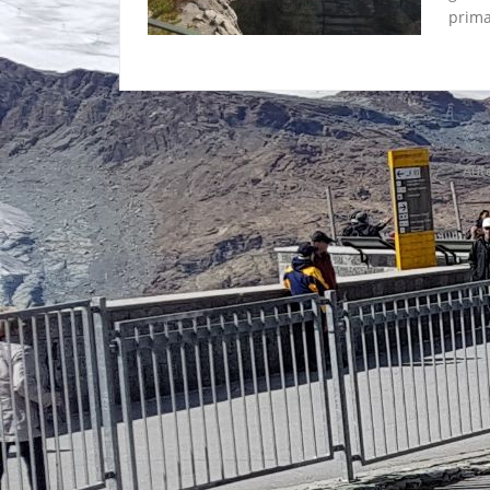
prima
Aute