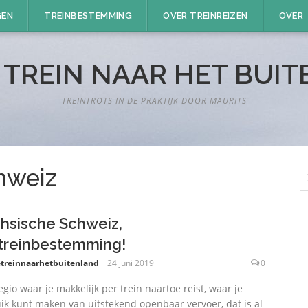
GEN
TREINBESTEMMING
OVER TREINREIZEN
OVER
 TREIN NAAR HET BUI
TREINTROTS IN DE PRAKTIJK DOOR MAURITS
Z
hweiz
n
hsische Schweiz,
treinbestemming!
treinnaarhetbuitenland
24 juni 2019
0
egio waar je makkelijk per trein naartoe reist, waar je
ik kunt maken van uitstekend openbaar vervoer, dat is al