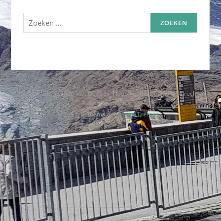
Zoeken
naar:
Auteursrecht © 2026 Met De Trein Naar Het Buitenland. Alle rechten
voorbehouden.
Codilight thema door
FameThemes