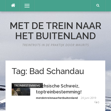
Naar
Menu
de
inhoud
springen
MET DE TREIN NAAR
HET BUITENLAND
TREINTROTS IN DE PRAKTIJK DOOR MAURITS
Tag:
Bad Schandau
Sächsische Schweiz,
TREINBESTEMMING
toptreinbestemming!
metdetreinnaarhetbuitenland
24 juni 2019
0