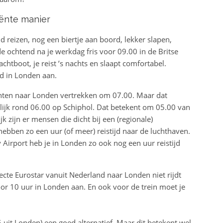
iënte manier
 reizen, nog een biertje aan boord, lekker slapen,
e ochtend na je werkdag fris voor 09.00 in de Britse
chtboot, je reist ’s nachts en slaapt comfortabel.
jd in Londen aan.
uchten naar Londen vertrekken om 07.00. Maar dat
rlijk rond 06.00 op Schiphol. Dat betekent om 05.00 van
jk zijn er mensen die dicht bij een (regionale)
ben zo een uur (of meer) reistijd naar de luchthaven.
 Airport heb je in Londen zo ook nog een uur reistijd
recte Eurostar vanuit Nederland naar Londen niet rijdt
oor 10 uur in Londen aan. En ook voor de trein moet je
5 uit Londen) een goed alternatief. Maar dit betekent wel