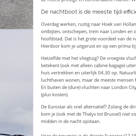
De nachtboot is de meeste tijd-effic
Overdag werken, rustig naar Hoek van Holland
ontbijten, ontschepen, trein naar Londen en d
hoofdstad. Dat is het grote voordeel van de na
Hierdoor kom je uitgerust en op een prima ti
Hetzelfde met het vliegtuig? De vroegste vl
betekent (ook met alleen cabine-bagage) uite
huis vertrekken en uiterlijk 04.30 op. Natuurli
luchthaven wonen, maar de meeste mensen heb
En buiten de (dure) vluchten naar London City
(plus kosten).
De Eurostar als snel alternatief? Zolang de di
kom je (ook met de Thalys tot Brussel) niet v
midden in de nacht opstaan.
Voor de terugreis is de directe Eurostar (17.1