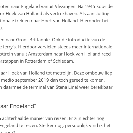
ten naar Engeland vanuit Vlissingen. Na 1945 koos de
r Hoek van Holland als vertrekhaven. Als aansluiting
tionale treinen naar Hoek van Holland. Hieronder het
u.
en naar Groot-Brittannië. Ook de introductie van de
e ferry’s. Hierdoor vervielen steeds meer internationale
oottrein vanuit Amsterdam naar Hoek van Holland reed
verstappen in Rotterdam of Schiedam.
aar Hoek van Holland tot metrolijn. Deze ombouw liep
ijkt medio september 2019 dan toch gereed te komen.
 daarmee de terminal van Stena Line) weer bereikbaar
aar Engeland?
en achterhaalde manier van reizen. Er zijn echter nog
geland te reizen. Sterker nog, persoonlijk vind ik het
Waarom?