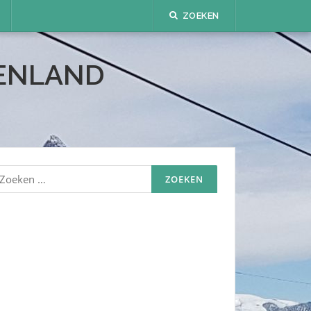
ZOEKEN
TENLAND
oeken
aar: