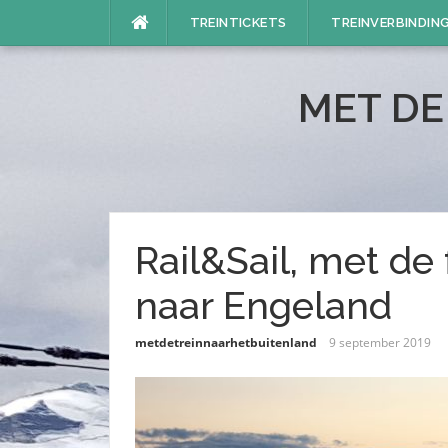
Naar
TREINTICKETS
TREINVERBINDIN
de
inhoud
springen
MET DE
Rail&Sail, met de
naar Engeland
metdetreinnaarhetbuitenland
9 september 2019