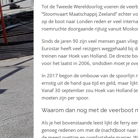
Tot de Tweede Wereldoorlog voeren de veerbo
“Stoomvaart Maatschappij Zeeland” echter voo
op de boot naar Londen reden er veel interna
roemruchte doorgaande rijtuig vanuit Mosko
Sinds de jaren 90 zijn veel mensen gaan vlieg
Eurostar heeft veel reizigers weggehaald bij d
treinen naar Hoek van Holland. De directe b
voor het laatst in 2006, sindsdien moet je o
In 2017 begon de ombouw van de spoorlijn n
ernstig uit de hand qua tijd en geld, maar l
Vanaf 30 september zou Hoek van Holland (en
moeten zijn per spoor.
Waarom dan nog met de veerboot n
Als je het bovenstaande leest lijkt de ferry e
genoeg redenen om met de (nacht)boot naar En
de meest prettige en comfortabele manier. 