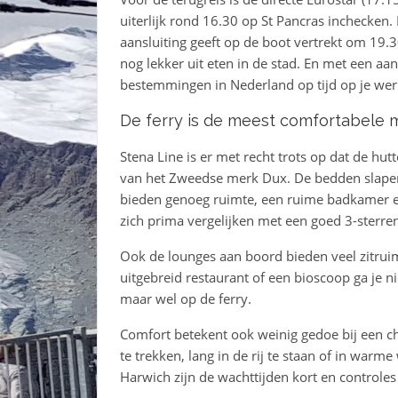
uiterlijk rond 16.30 op St Pancras inchecken. 
aansluiting geeft op de boot vertrekt om 19.30
nog lekker uit eten in de stad. En met een aa
bestemmingen in Nederland op tijd op je wer
De ferry is de meest comfortabele 
Stena Line is er met recht trots op dat de hu
van het Zweedse merk Dux. De bedden slapen
bieden genoeg ruimte, een ruime badkamer en 
zich prima vergelijken met een goed 3-sterren
Ook de lounges aan boord bieden veel zitrui
uitgebreid restaurant of een bioscoop ga je ni
maar wel op de ferry.
Comfort betekent ook weinig gedoe bij een che
te trekken, lang in de rij te staan of in warm
Harwich zijn de wachttijden kort en controles 