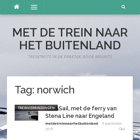
Naar
Menu
de
inhoud
springen
MET DE TREIN NAAR
HET BUITENLAND
TREINTROTS IN DE PRAKTIJK DOOR MAURITS
Tag:
norwich
Rail&Sail, met de ferry van
TREINVERBINDINGEN
Stena Line naar Engeland
metdetreinnaarhetbuitenland
9 september
2019
0