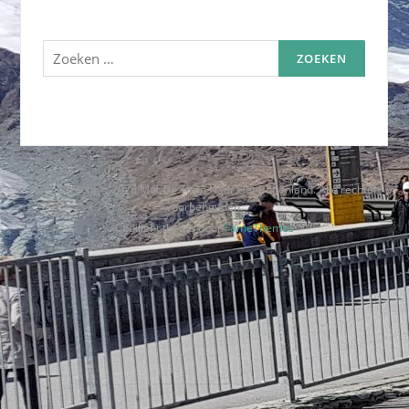
Zoeken
naar:
Auteursrecht © 2026 Met De Trein Naar Het Buitenland. Alle rechten
voorbehouden.
Codilight thema door
FameThemes