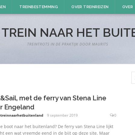
GEN
TREINBESTEMMING
OVER TREINREIZEN
OVER
 TREIN NAAR HET BUI
TREINTROTS IN DE PRAKTIJK DOOR MAURITS
Z
n
l&Sail, met de ferry van Stena Line
r Engeland
treinnaarhetbuitenland
9 september 2019
0
e boot naar het buitenland? De ferry van Stena Line lijkt
cht een wat vreemde eend in de bijt op deze site. Maar