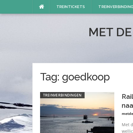
Naar
TREINTICKETS
TREINVERBINDIN
de
inhoud
springen
MET DE
Tag:
goedkoop
TREINVERBINDINGEN
Rai
naa
metde
Met d
welli