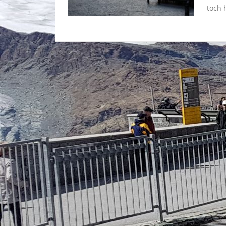
toch 
Aute