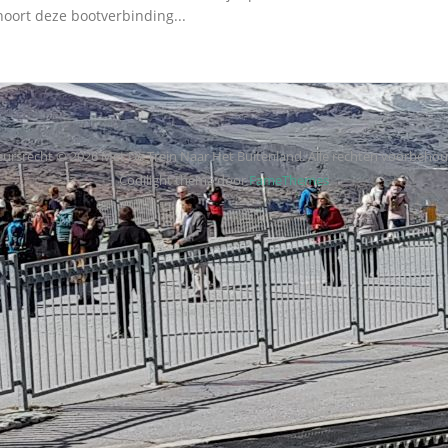
hoort deze bootverbinding...
ursrecht © 2026 Met De Trein Naar Het Buitenland. Alle rechten voorbeho
Codilight thema door
FameThemes