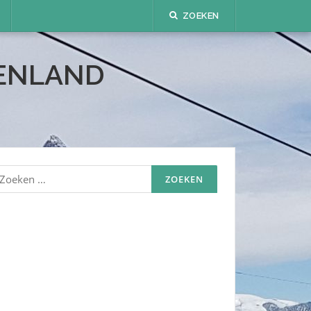
ZOEKEN
TENLAND
oeken
aar: