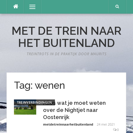
Naar
Menu
de
inhoud
springen
MET DE TREIN NAAR
HET BUITENLAND
TREINTROTS IN DE PRAKTIJK DOOR MAURITS
Tag:
wenen
Alles wat je moet weten
TREINVERBINDINGEN
over de Nightjet naar
Oostenrijk
metdetreinnaarhetbuitenland
24 mei 2021
0