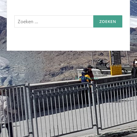
Zoeken
naar:
Auteursrecht © 2026 Met De Trein Naar Het Buitenland. Alle rechten
voorbehouden.
Codilight thema door
FameThemes