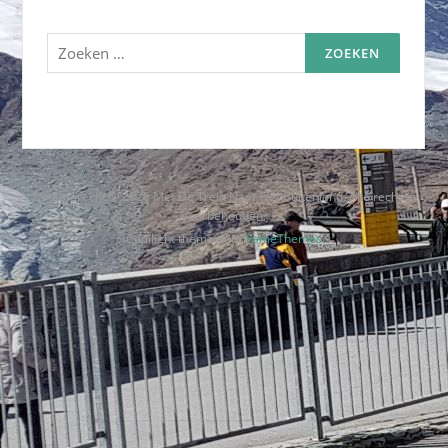
Zoeken
naar:
Auteursrecht © 2026 Met De Trein Naar Het Buitenland. Alle rechten
voorbehouden.
Codilight thema door
FameThemes