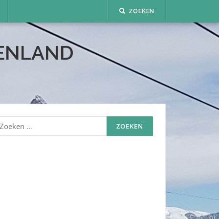
ZOEKEN
TENLAND
oeken
aar: