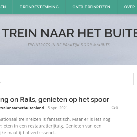
GEN
TREINBESTEMMING
OVER TREINREIZEN
OVER
 TREIN NAAR HET BUI
TREINTROTS IN DE PRAKTIJK DOOR MAURITS
Z
t
n
ing on Rails, genieten op het spoor
treinnaarhetbuitenland
5 april 2021
0
nationaal treinreizen is fantastisch. Maar er is iets nog
r: eten in een restauratierijtuig. Genieten van een
jke maaltijd of verfrissend...