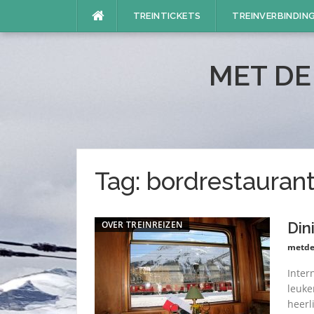
Naar
TREINTICKETS
TREINVERBINDIN
de
inhoud
springen
MET DE
Tag:
bordrestauran
OVER TREINREIZEN
Din
metde
Inter
leuke
heerli