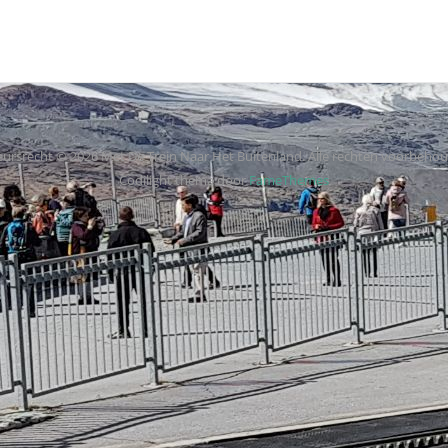
ursrecht © 2026 Met De Trein Naar Het Buitenland. Alle rechten voorbeho
Codilight thema door
FameThemes