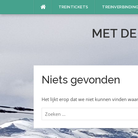
Naar
TREINTICKETS
TREINVERBINDIN
de
inhoud
springen
MET DE
Niets gevonden
Het lijkt erop dat we niet kunnen vinden waar
Zoeken
naar: