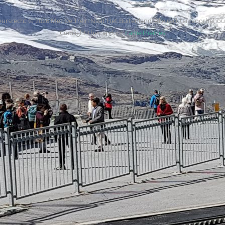
ursrecht © 2026 Met De Trein Naar Het Buitenland. Alle rechten voorbeho
Codilight thema door
FameThemes