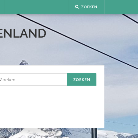
ZOEKEN
TENLAND
oeken
aar: