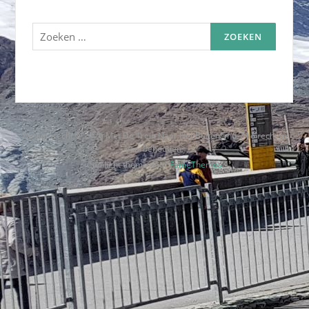
Zoeken
naar:
Auteursrecht © 2026 Met De Trein Naar Het Buitenland. Alle rechten
voorbehouden.
Codilight thema door
FameThemes