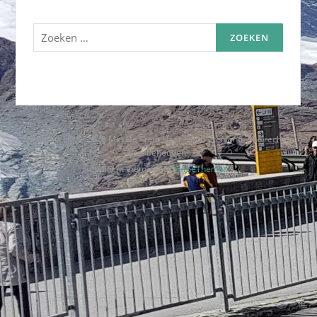
Zoeken
naar:
Auteursrecht © 2026 Met De Trein Naar Het Buitenland. Alle rechten
voorbehouden.
Codilight thema door
FameThemes