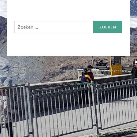
Zoeken
naar:
Auteursrecht © 2026 Met De Trein Naar Het Buitenland. Alle rechten
voorbehouden.
Codilight thema door
FameThemes