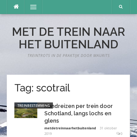
Naar
Menu
de
inhoud
springen
MET DE TREIN NAAR
HET BUITENLAND
TREINTROTS IN DE PRAKTIJK DOOR MAURITS
Tag:
scotrail
Rondreizen per trein door
TREINBESTEMMING
Schotland, langs lochs en
glens
metdetreinnaarhetbuitenland
31 oktober
2019
0