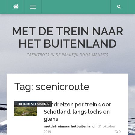
Naar
Menu
de
inhoud
springen
MET DE TREIN NAAR
HET BUITENLAND
TREINTROTS IN DE PRAKTIJK DOOR MAURITS
Tag:
scenicroute
Rondreizen per trein door
TREINBESTEMMING
Schotland, langs lochs en
glens
metdetreinnaarhetbuitenland
31 oktober
2019
0