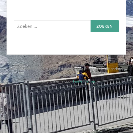
Zoeken
naar:
Auteursrecht © 2026 Met De Trein Naar Het Buitenland. Alle rechten
voorbehouden.
Codilight thema door
FameThemes