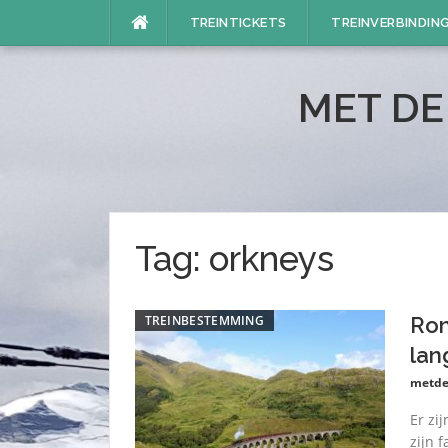
Naar
TREINTICKETS
TREINVERBINDIN
de
inhoud
springen
MET DE
Tag:
orkneys
TREINBESTEMMING
Ron
lan
metde
Er zi
zijn 