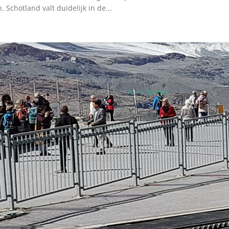
. Schotland valt duidelijk in de...
ursrecht © 2026 Met De Trein Naar Het Buitenland. Alle rechten voorbeho
Codilight thema door
FameThemes