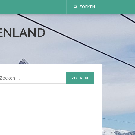
ZOEKEN
TENLAND
oeken
aar: