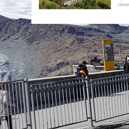
reizen
Aute