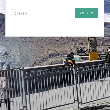
Zoeken
naar:
Auteursrecht © 2026 Met De Trein Naar Het Buitenland. Alle rechten
voorbehouden.
Codilight thema door
FameThemes