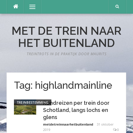
Naar
Menu
de
inhoud
springen
MET DE TREIN NAAR
HET BUITENLAND
TREINTROTS IN DE PRAKTIJK DOOR MAURITS
Tag:
highlandmainline
Rondreizen per trein door
TREINBESTEMMING
Schotland, langs lochs en
glens
metdetreinnaarhetbuitenland
31 oktober
2019
0