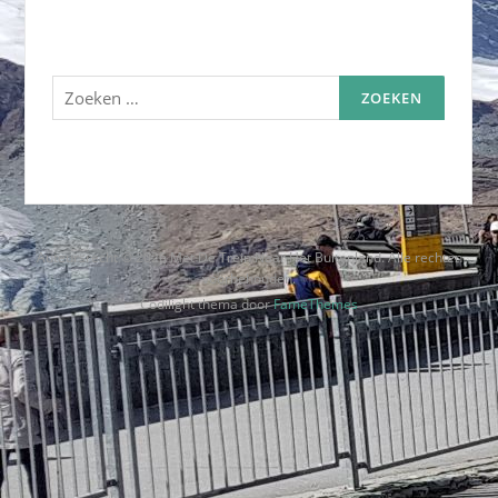
Zoeken
naar:
Auteursrecht © 2026 Met De Trein Naar Het Buitenland. Alle rechten
voorbehouden.
Codilight thema door
FameThemes