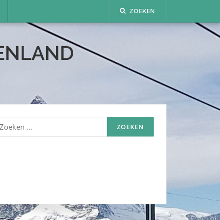
ZOEKEN
TENLAND
oeken
aar: