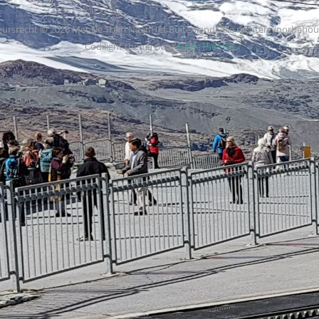
ursrecht © 2026 Met De Trein Naar Het Buitenland. Alle rechten voorbeho
Codilight thema door
FameThemes