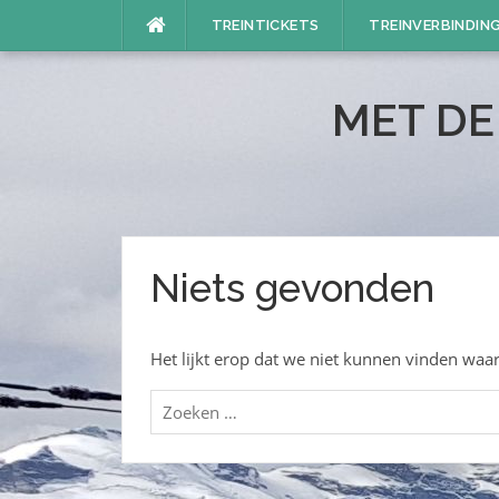
Naar
TREINTICKETS
TREINVERBINDIN
de
inhoud
springen
MET DE
Niets gevonden
Het lijkt erop dat we niet kunnen vinden waar
Zoeken
naar: