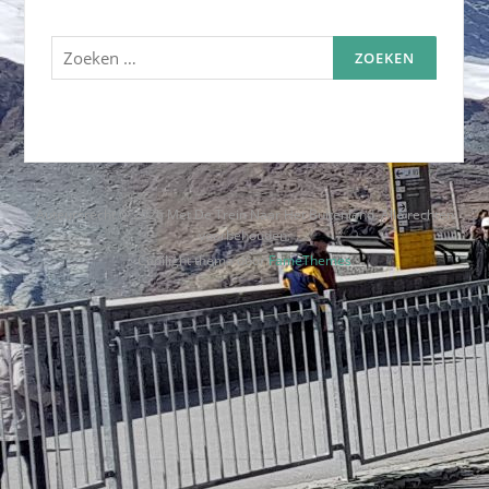
Zoeken
naar:
Auteursrecht © 2026 Met De Trein Naar Het Buitenland. Alle rechten
voorbehouden.
Codilight thema door
FameThemes