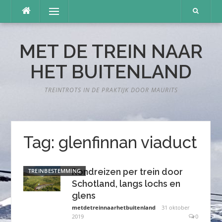
Naar
Menu
de
inhoud
springen
MET DE TREIN NAAR
HET BUITENLAND
TREINTROTS IN DE PRAKTIJK DOOR MAURITS
Tag:
glenfinnan viaduct
Rondreizen per trein door
TREINBESTEMMING
Schotland, langs lochs en
glens
metdetreinnaarhetbuitenland
31 oktober
2019
0