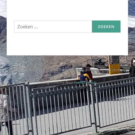
Zoeken
naar:
Auteursrecht © 2026 Met De Trein Naar Het Buitenland. Alle rechten
voorbehouden.
Codilight thema door
FameThemes