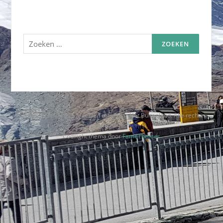
Zoeken
naar:
Auteursrecht © 2026 Met De Trein Naar Het Buitenland. Alle rechten
voorbehouden.
Codilight thema door
FameThemes