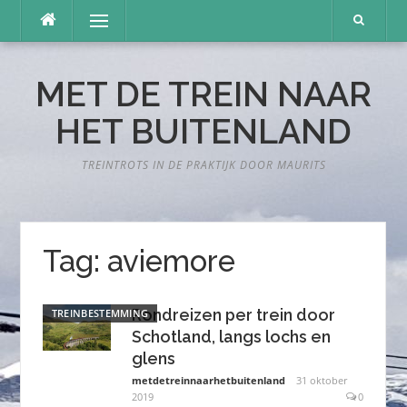
Naar
Menu
de
inhoud
springen
MET DE TREIN NAAR
HET BUITENLAND
TREINTROTS IN DE PRAKTIJK DOOR MAURITS
Tag:
aviemore
Rondreizen per trein door
TREINBESTEMMING
Schotland, langs lochs en
glens
metdetreinnaarhetbuitenland
31 oktober
2019
0